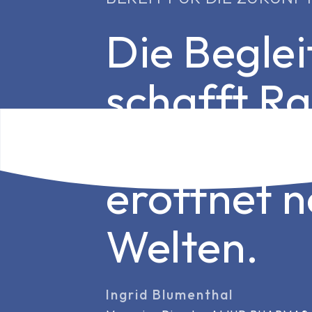
Die Begle
schafft R
bereicher
eröffnet 
Welten.
Ingrid Blumenthal