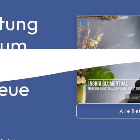
itung
aum,
t und
neue
Alle Re